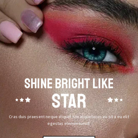
SHINE BRIGHT LIKE
STAR
Cras duis praesent neque aliquet nisi aliquetacus eu sit a eu elit
egestas elementumut.